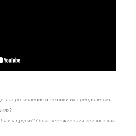
ды сопротивления и техники их преодоления.
циях?
ебя и у других? Опыт переживания кризиса как