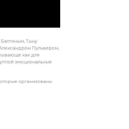
 Балтиным, Тыну
 Александром Пульвером,
атывающе как для
группой эмоциональные
которые организованы