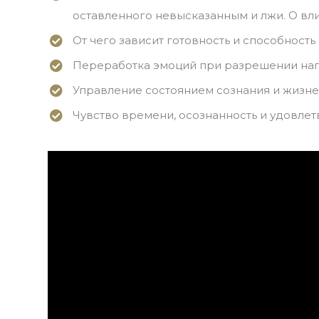
оставленного невысказанным и лжи. О вли
От чего зависит готовность и способность
Переработка эмоций при разрешении нап
Управление состоянием сознания и жизн
Чувство времени, осознанность и удовле