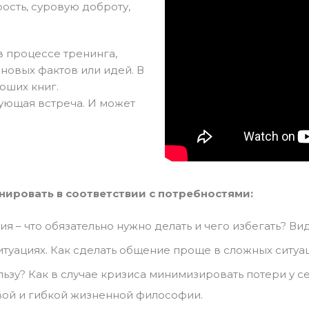
сть, суровую доброту,
в процессе тренинга,
новых фактов или идей. В
оших книг.
рующая встреча. И может
ировать в соответствии с потребностями:
я – что обязательно нужно делать и чего избегать? Ви
уациях. Как сделать общение проще в сложных ситуа
льзу? Как в случае кризиса минимизировать потери у с
ой и гибкой жизненной философии.