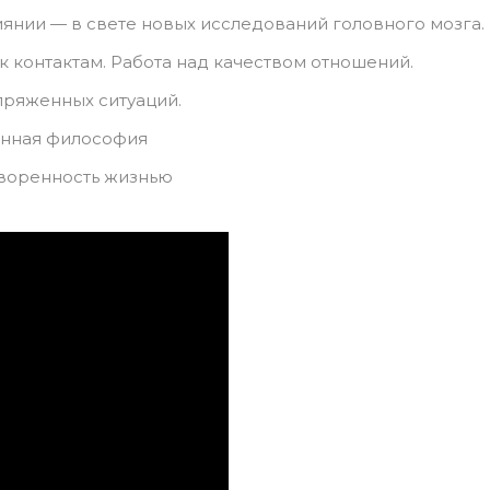
янии — в свете новых исследований головного мозга.
 к контактам. Работа над качеством отношений.
ряженных ситуаций.
енная философия
творенность жизнью