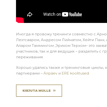
Иногда я провожу тренинги совместно с Арно
Лехтсааром, Андресом Лийнатом, Хейти Пакк,
Аларом Таммингом ,Эриком Терком– это захв
участников, так и для ведущих – разделить с 
переживания.
Хорошо удались также и тренинговые циклы, 
партнерами –
Äripäev
и
ERE koolitused
.
KIRJUTA MULLE