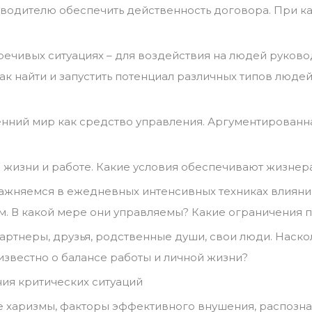
оводителю обеспечить действенность договора. При к
речивых ситуациях – для воздействия на людей руков
к найти и запустить потенциал различных типов людей
енний мир как средство управления. Аргументированн
в жизни и работе. Какие условия обеспечивают жизнер
ажняемся в ежедневных интенсивных техниках влияни
азм. В какой мере они управляемы? Какие ограничения
артнеры, друзья, родственные души, свои люди. Наско
известно о балансе работы и личной жизни?
ия критических ситуаций
ие харизмы, факторы эффективного внушения, распозн