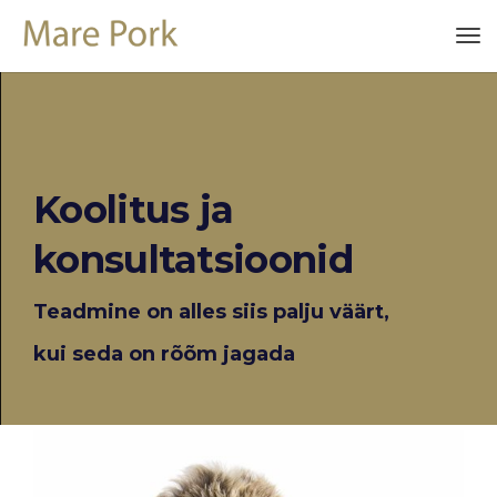
Koolitus ja
konsultatsioonid
Teadmine on alles siis palju väärt,
kui seda on rõõm jagada