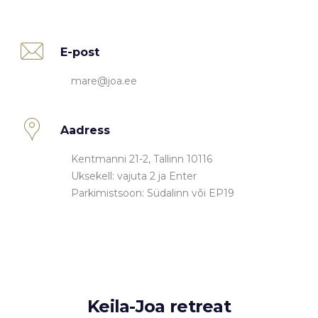
E-post
mare@joa.ee
Aadress
Kentmanni 21-2, Tallinn 10116
Uksekell: vajuta 2 ja Enter
Parkimistsoon: Südalinn või EP19
Keila-Joa retreat